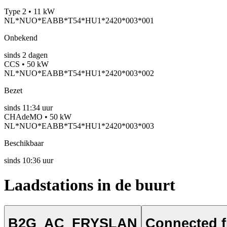
Type 2 • 11 kW
NL*NUO*EABB*T54*HU1*2420*003*001
Onbekend
sinds
2
dagen
CCS • 50 kW
NL*NUO*EABB*T54*HU1*2420*003*002
Bezet
sinds
11:34 uur
CHAdeMO • 50 kW
NL*NUO*EABB*T54*HU1*2420*003*003
Beschikbaar
sinds
10:36 uur
Laadstations in de buurt
B2G_AC_FRYSLAN
Connected f