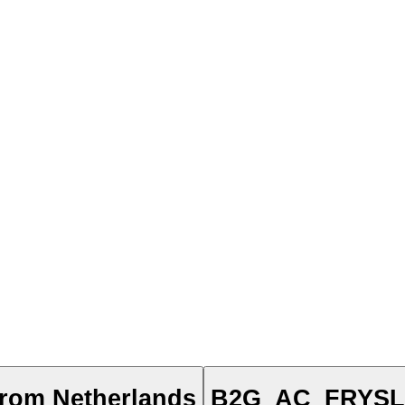
rom Netherlands
B2G_AC_FRYS