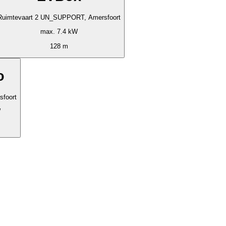
Ruimtevaart 2 UN_SUPPORT, Amersfoort
max. 7.4 kW
128 m
o
sfoort
W