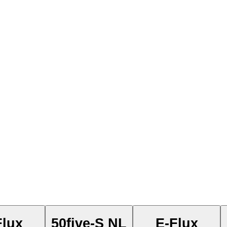
Flux
50five-S NL
E-Flux