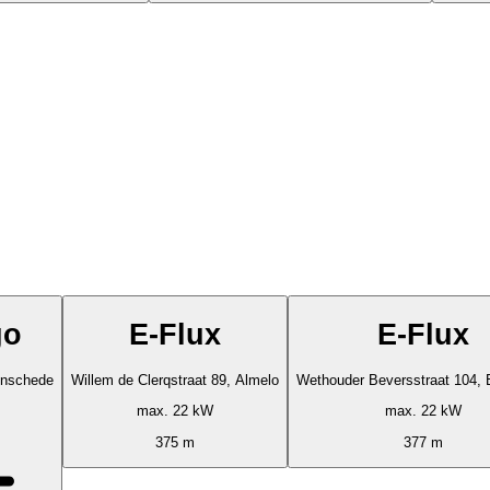
go
E-Flux
E-Flux
Enschede
Willem de Clerqstraat 89, Almelo
Wethouder Beversstraat 104,
max. 22 kW
max. 22 kW
375 m
377 m