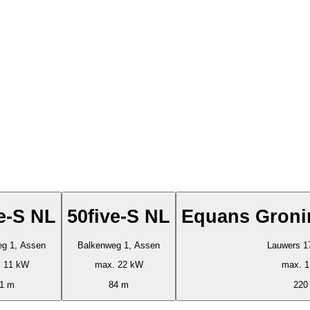
e-S NL
50five-S NL
Equans Groni
g 1, Assen
Balkenweg 1, Assen
Lauwers 1
 11 kW
max. 22 kW
max. 
1 m
84 m
220