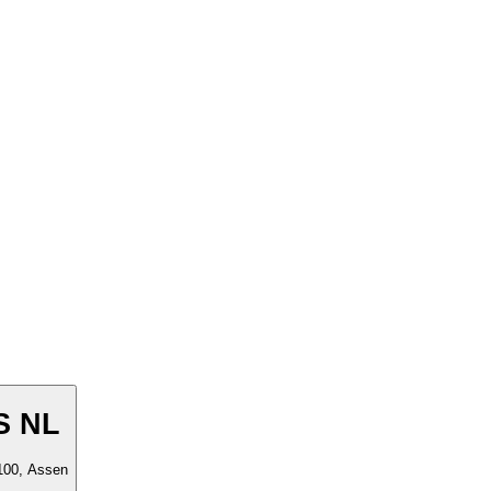
-S NL
100, Assen