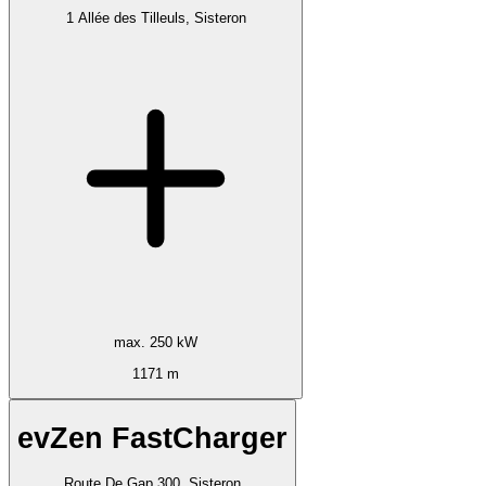
1 Allée des Tilleuls, Sisteron
max. 250 kW
1171 m
evZen FastCharger
Route De Gap 300, Sisteron