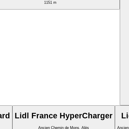
1151 m
ard
Lidl France HyperCharger
Li
Ancien Chemin de Mons, Alès
Ancien