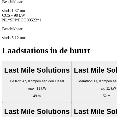
Beschikbaar
sinds
1:37 uur
CCS • 90 kW
NL*SPI*ECO00522*1
Beschikbaar
sinds
5:12 uur
Laadstations in de buurt
Last Mile Solutions
Last Mile So
De Korf 47, Krimpen aan den IJssel
Marathon 11, Krimpen aa
max. 11 kW
max. 11 kW
49 m
52 m
Last Mile Solutions
Last Mile So