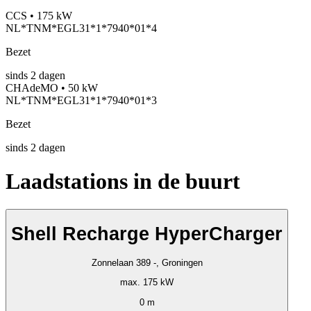
CCS • 175 kW
NL*TNM*EGL31*1*7940*01*4
Bezet
sinds
2
dagen
CHAdeMO • 50 kW
NL*TNM*EGL31*1*7940*01*3
Bezet
sinds
2
dagen
Laadstations in de buurt
Shell Recharge HyperCharger
Zonnelaan 389 -, Groningen
max. 175 kW
0 m