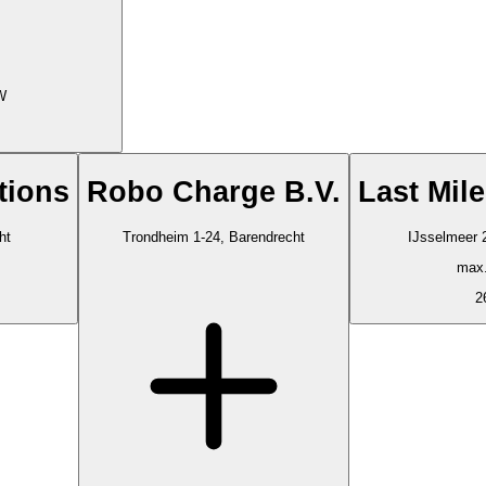
W
tions
Robo Charge B.V.
Last Mil
ht
Trondheim 1-24, Barendrecht
IJsselmeer 
max
2