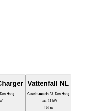
Charger
Vattenfall NL
 Den Haag
Castricumplein 23, Den Haag
kW
max. 11 kW
179 m