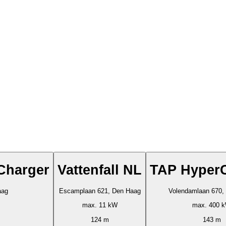
Charger
Vattenfall NL
TAP Hyper
aag
Escamplaan 621, Den Haag
Volendamlaan 670,
max. 11 kW
max. 400 
124 m
143 m