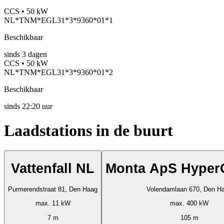
CCS • 50 kW
NL*TNM*EGL31*3*9360*01*1
Beschikbaar
sinds
3
dagen
CCS • 50 kW
NL*TNM*EGL31*3*9360*01*2
Beschikbaar
sinds
22:20 uur
Laadstations in de buurt
Vattenfall NL
Monta ApS Hyper
Purmerendstraat 81, Den Haag
Volendamlaan 670, Den H
max. 11 kW
max. 400 kW
7 m
105 m