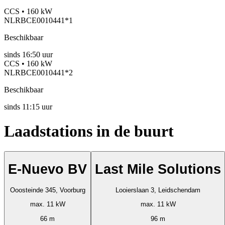
CCS • 160 kW
NLRBCE0010441*1
Beschikbaar
sinds
16:50 uur
CCS • 160 kW
NLRBCE0010441*2
Beschikbaar
sinds
11:15 uur
Laadstations in de buurt
E-Nuevo BV
Last Mile Solutions
Ooosteinde 345, Voorburg
Looierslaan 3, Leidschendam
max. 11 kW
max. 11 kW
66 m
96 m