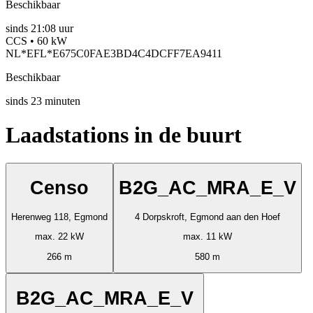
Beschikbaar
sinds
21:08 uur
CCS • 60 kW
NL*EFL*E675C0FAE3BD4C4DCFF7EA9411
Beschikbaar
sinds
23
minuten
Laadstations in de buurt
Censo
B2G_AC_MRA_E_V
Herenweg 118, Egmond
4 Dorpskroft, Egmond aan den Hoef
max. 22 kW
max. 11 kW
266 m
580 m
B2G_AC_MRA_E_V