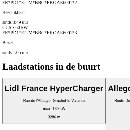
FR*PD1*EITM*BBC*EKOAE6001*2
Beschikbaar
sinds
3:49 uur
CCS • 60 kW
FR*PD1*EITM*BBC*EKOAE6001*3
Bezet
sinds
1:05 uur
Laadstations in de buurt
Lidl France HyperCharger
Alleg
Rue de l'Abbaye, Gruchet-le-Valasse
Route De
max. 180 kW
3286 m