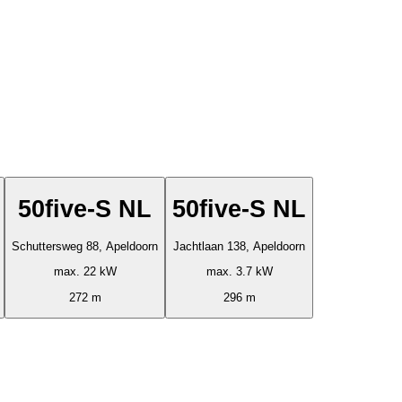
50five-S NL
50five-S NL
Schuttersweg 88, Apeldoorn
Jachtlaan 138, Apeldoorn
max. 22 kW
max. 3.7 kW
272 m
296 m