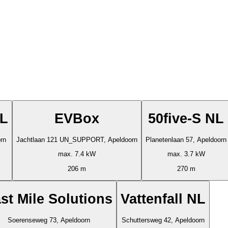
NL
EVBox
50five-S NL
rn
Jachtlaan 121 UN_SUPPORT, Apeldoorn
Planetenlaan 57, Apeldoorn
max. 7.4 kW
max. 3.7 kW
206 m
270 m
st Mile Solutions
Vattenfall NL
Soerenseweg 73, Apeldoorn
Schuttersweg 42, Apeldoorn