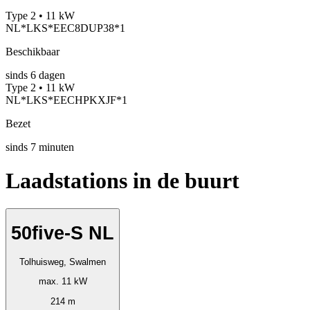
Type 2 • 11 kW
NL*LKS*EEC8DUP38*1
Beschikbaar
sinds
6
dagen
Type 2 • 11 kW
NL*LKS*EECHPKXJF*1
Bezet
sinds
7
minuten
Laadstations in de buurt
50five-S NL
Tolhuisweg, Swalmen
max. 11 kW
214 m