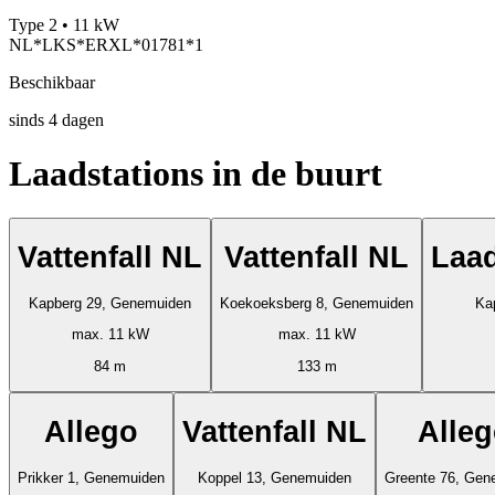
Type 2 • 11 kW
NL*LKS*ERXL*01781*1
Beschikbaar
sinds
4
dagen
Laadstations in de buurt
Vattenfall NL
Vattenfall NL
Laa
Kapberg 29, Genemuiden
Koekoeksberg 8, Genemuiden
Ka
max. 11 kW
max. 11 kW
84 m
133 m
Allego
Vattenfall NL
Alle
Prikker 1, Genemuiden
Koppel 13, Genemuiden
Greente 76, Gen