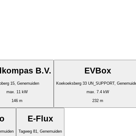
dkompas B.V.
EVBox
pberg 15, Genemuiden
Koekoeksberg 33 UN_SUPPORT, Genemuid
max. 11 kW
max. 7.4 kW
146 m
232 m
go
E-Flux
emuiden
Tagweg 81, Genemuiden