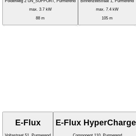
Polderweg 2 UN_SUPPORT, Purmerend
Binnenzeestraat 1, Purmerend
max. 3.7 kW
max. 7.4 kW
88 m
105 m
E-Flux
E-Flux HyperCharge
Voltastraat 51, Purmerend
Component 110, Purmerend