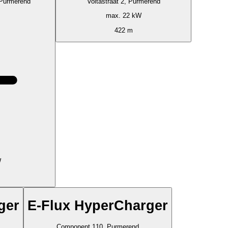
 Purmerend
Voltastraat 2, Purmerend
max. 22 kW
422 m
W
ger
E-Flux HyperCharger
Component 110, Purmerend