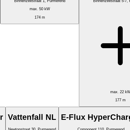
Binnenzeestraat 1, Purmerend
Binnenzeestraat 5-7,
max. 50 kW
174 m
max. 22 k
177 m
r
Vattenfall NL
E-Flux HyperChar
Newtonstraat 30, Purmerend
Component 110, Purmerend