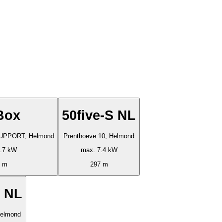
Box
50five-S NL
SUPPORT, Helmond
Prenthoeve 10, Helmond
.7 kW
max. 7.4 kW
7 m
297 m
S NL
Helmond