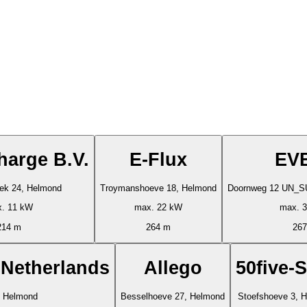
arge B.V.
E-Flux
EV
ek 24, Helmond
Troymanshoeve 18, Helmond
Doornweg 12 UN_
. 11 kW
max. 22 kW
max. 3
214 m
264 m
26
 Netherlands
Allego
50five-
, Helmond
Besselhoeve 27, Helmond
Stoefshoeve 3, 