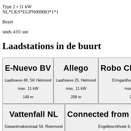
Type 2 • 11 kW
NL*LKS*EGPN009083*1*1
Bezet
sinds
4:01 uur
Laadstations in de buurt
E-Nuevo BV
Allego
Robo Ch
Laathoeve 48, SK Helmond
Laathoeve 25, Helmond
Ermgardho
max. 11 kW
max. 11 kW
max
149 m
208 m
Vattenfall NL
Connected from
Gewantmakerstraat 54, Roermond
Engelbrechthoek 6