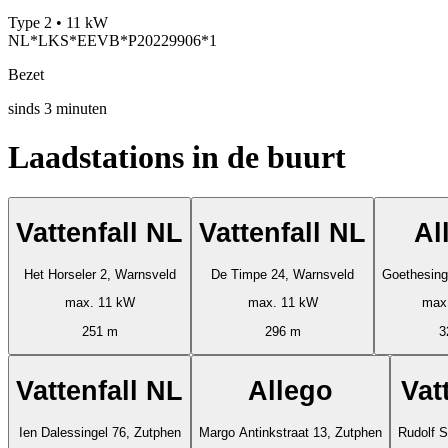
Type 2 • 11 kW
NL*LKS*EEVB*P20229906*1
Bezet
sinds
3
minuten
Laadstations in de buurt
Vattenfall NL
Vattenfall NL
Al
Het Horseler 2, Warnsveld
De Timpe 24, Warnsveld
Goethesing
max. 11 kW
max. 11 kW
max
251 m
296 m
3
Vattenfall NL
Allego
Vat
Ien Dalessingel 76, Zutphen
Margo Antinkstraat 13, Zutphen
Rudolf S