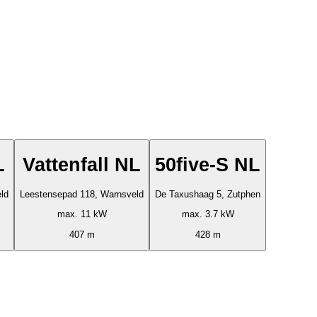
L
Vattenfall NL
50five-S NL
ld
Leestensepad 118, Warnsveld
De Taxushaag 5, Zutphen
max. 11 kW
max. 3.7 kW
407 m
428 m