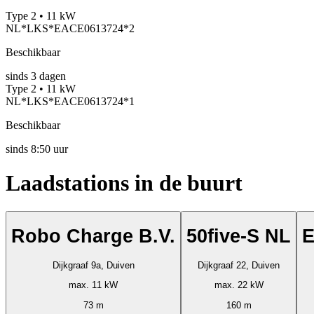
Type 2 • 11 kW
NL*LKS*EACE0613724*2
Beschikbaar
sinds
3
dagen
Type 2 • 11 kW
NL*LKS*EACE0613724*1
Beschikbaar
sinds
8:50 uur
Laadstations in de buurt
Robo Charge B.V.
50five-S NL
E
Dijkgraaf 9a, Duiven
Dijkgraaf 22, Duiven
max. 11 kW
max. 22 kW
73 m
160 m