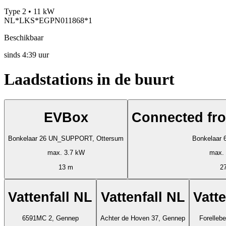
Type 2 • 11 kW
NL*LKS*EGPN011868*1
Beschikbaar
sinds
4:39 uur
Laadstations in de buurt
EVBox
Connected fr
Bonkelaar 26 UN_SUPPORT, Ottersum
Bonkelaar 
max. 3.7 kW
max.
13 m
2
Vattenfall NL
Vattenfall NL
Vatte
6591MC 2, Gennep
Achter de Hoven 37, Gennep
Forelleb