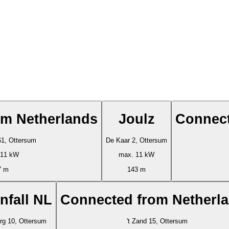
om Netherlands
Joulz
Connect
61, Ottersum
De Kaar 2, Ottersum
 11 kW
max. 11 kW
7 m
143 m
nfall NL
Connected from Netherl
erg 10, Ottersum
't Zand 15, Ottersum