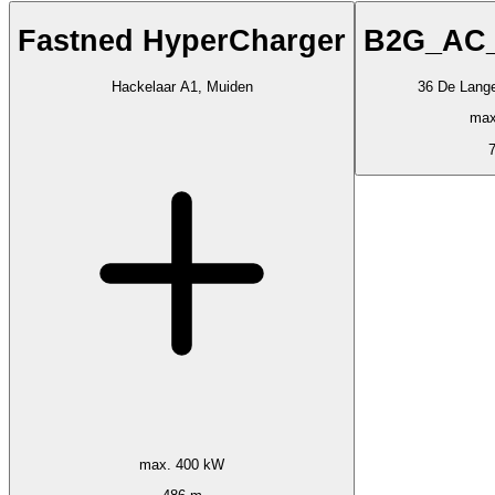
Fastned HyperCharger
B2G_AC
Hackelaar A1, Muiden
36 De Lang
max
max. 400 kW