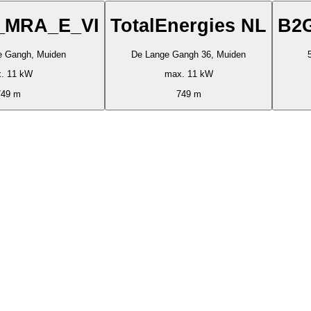
_MRA_E_VI
TotalEnergies NL
B2
e Gangh, Muiden
De Lange Gangh 36, Muiden
. 11 kW
max. 11 kW
749 m
749 m