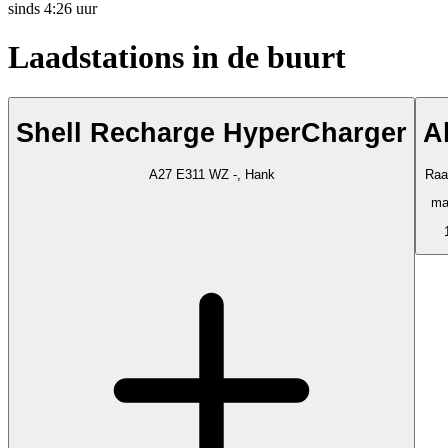
sinds
4:26 uur
Laadstations in de buurt
Shell Recharge HyperCharger
A
A27 E311 WZ -, Hank
Raa
ma