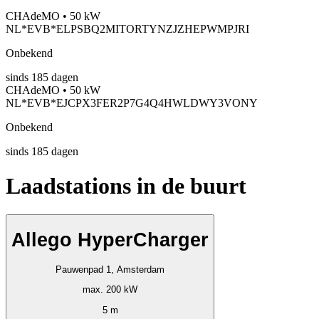
CHAdeMO • 50 kW
NL*EVB*ELPSBQ2MITORTYNZJZHEPWMPJRI
Onbekend
sinds
185
dagen
CHAdeMO • 50 kW
NL*EVB*EJCPX3FER2P7G4Q4HWLDWY3VONY
Onbekend
sinds
185
dagen
Laadstations in de buurt
Allego HyperCharger
Pauwenpad 1, Amsterdam
max. 200 kW
5 m