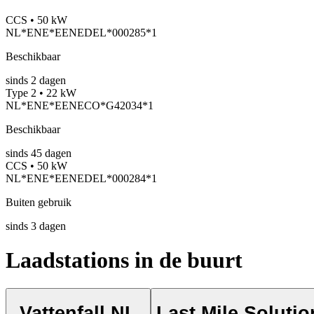
CCS • 50 kW
NL*ENE*EENEDEL*000285*1
Beschikbaar
sinds
2
dagen
Type 2 • 22 kW
NL*ENE*EENECO*G42034*1
Beschikbaar
sinds
45
dagen
CCS • 50 kW
NL*ENE*EENEDEL*000284*1
Buiten gebruik
sinds
3
dagen
Laadstations in de buurt
Vattenfall NL
Last Mile Solutio