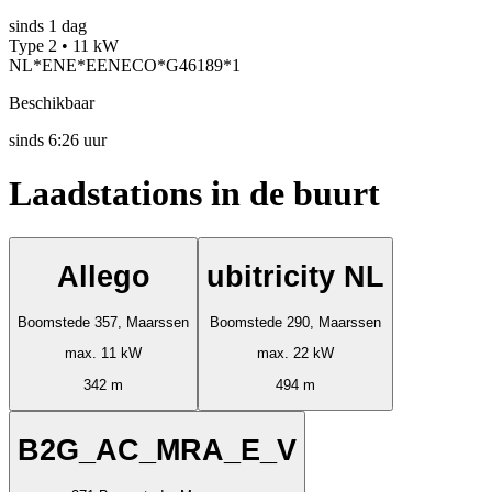
sinds
1
dag
Type 2 • 11 kW
NL*ENE*EENECO*G46189*1
Beschikbaar
sinds
6:26 uur
Laadstations in de buurt
Allego
ubitricity NL
Boomstede 357, Maarssen
Boomstede 290, Maarssen
max. 11 kW
max. 22 kW
342 m
494 m
B2G_AC_MRA_E_V