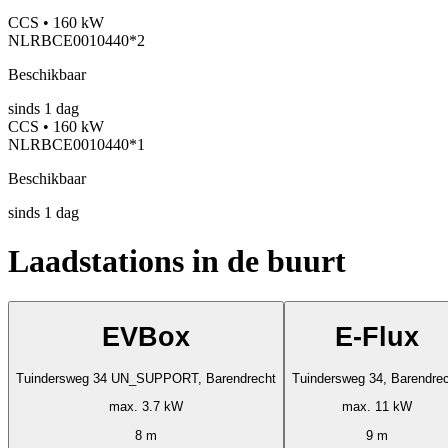
CCS • 160 kW
NLRBCE0010440*2
Beschikbaar
sinds
1
dag
CCS • 160 kW
NLRBCE0010440*1
Beschikbaar
sinds
1
dag
Laadstations in de buurt
EVBox
E-Flux
Tuindersweg 34 UN_SUPPORT, Barendrecht
Tuindersweg 34, Barendre
max. 3.7 kW
max. 11 kW
8 m
9 m