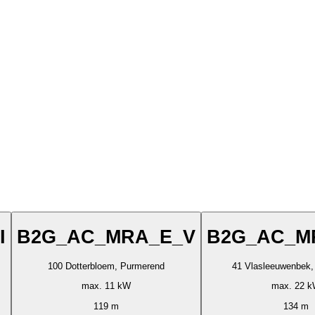
I
B2G_AC_MRA_E_V
B2G_AC_M
100 Dotterbloem, Purmerend
41 Vlasleeuwenbek,
max. 11 kW
max. 22 
119 m
134 m