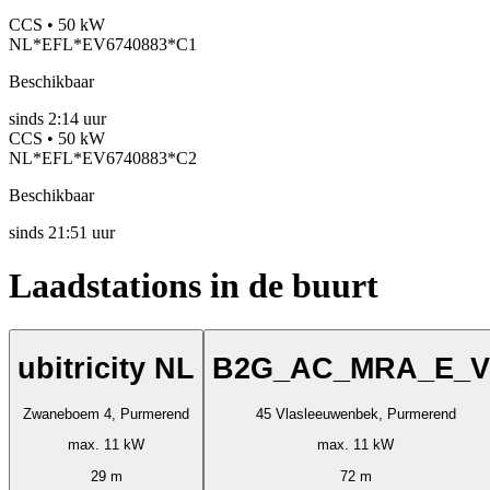
CCS • 50 kW
NL*EFL*EV6740883*C1
Beschikbaar
sinds
2:14 uur
CCS • 50 kW
NL*EFL*EV6740883*C2
Beschikbaar
sinds
21:51 uur
Laadstations in de buurt
ubitricity NL
B2G_AC_MRA_E_V
Zwaneboem 4, Purmerend
45 Vlasleeuwenbek, Purmerend
max. 11 kW
max. 11 kW
29 m
72 m