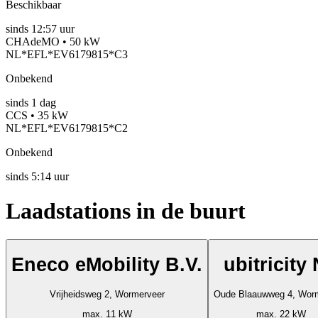
Beschikbaar
sinds
12:57 uur
CHAdeMO • 50 kW
NL*EFL*EV6179815*C3
Onbekend
sinds
1
dag
CCS • 35 kW
NL*EFL*EV6179815*C2
Onbekend
sinds
5:14 uur
Laadstations in de buurt
Eneco eMobility B.V.
ubitricity
Vrijheidsweg 2, Wormerveer
Oude Blaauwweg 4, Wor
max. 11 kW
max. 22 kW