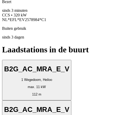
Bezet
sinds
3
minuten
CCS • 320 kW
NL*EFL*EV2578984*C1
Buiten gebruik
sinds
3
dagen
Laadstations in de buurt
B2G_AC_MRA_E_V
1 Wegedoorn, Heiloo
max. 11 kW
112 m
B2G_AC_MRA_E_V