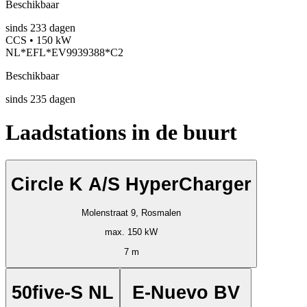
Beschikbaar
sinds
233
dagen
CCS • 150 kW
NL*EFL*EV9939388*C2
Beschikbaar
sinds
235
dagen
Laadstations in de buurt
Circle K A/S HyperCharger
Molenstraat 9, Rosmalen
max. 150 kW
7 m
50five-S NL
E-Nuevo BV