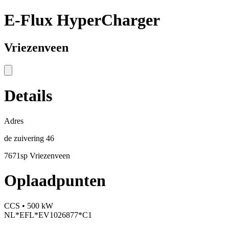
E-Flux HyperCharger
Vriezenveen
Details
Adres
de zuivering 46
7671sp Vriezenveen
Oplaadpunten
CCS • 500 kW
NL*EFL*EV1026877*C1