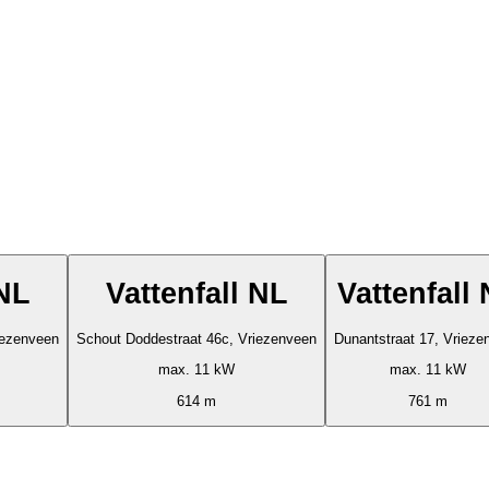
 NL
Vattenfall NL
Vattenfall
iezenveen
Schout Doddestraat 46c, Vriezenveen
Dunantstraat 17, Vrieze
max. 11 kW
max. 11 kW
614 m
761 m