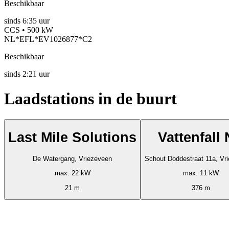
Beschikbaar
sinds
6:35 uur
CCS • 500 kW
NL*EFL*EV1026877*C2
Beschikbaar
sinds
2:21 uur
Laadstations in de buurt
Last Mile Solutions
Vattenfall
De Watergang, Vriezeveen
Schout Doddestraat 11a, Vr
max. 22 kW
max. 11 kW
21 m
376 m