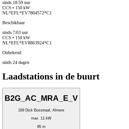
sinds
18:59 uur
CCS • 150 kW
NL*EFL*EV7804572*C1
Beschikbaar
sinds
7:03 uur
CCS • 150 kW
NL*EFL*EV8863924*C1
Onbekend
sinds
24
dagen
Laadstations in de buurt
B2G_AC_MRA_E_V
169 Dick Bosstraat, Almere
max. 11 kW
85 m