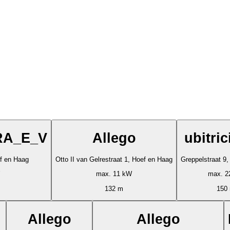
RA_E_V
Allego
ubitric
ef en Haag
Otto II van Gelrestraat 1, Hoef en Haag
Greppelstraat 9
max. 11 kW
max. 2
132 m
150
Allego
Allego