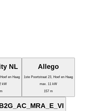
ity NL
Allego
, Hoef en Haag
1ste Poortstraat 23, Hoef en Haag
2 kW
max. 11 kW
 m
157 m
B2G_AC_MRA_E_VI