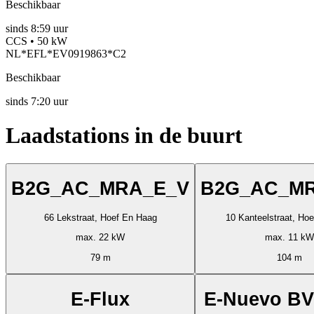
Beschikbaar
sinds
8:59 uur
CCS • 50 kW
NL*EFL*EV0919863*C2
Beschikbaar
sinds
7:20 uur
Laadstations in de buurt
B2G_AC_MRA_E_V
B2G_AC_M
66 Lekstraat, Hoef En Haag
10 Kanteelstraat, Ho
max. 22 kW
max. 11 kW
79 m
104 m
E-Flux
E-Nuevo BV