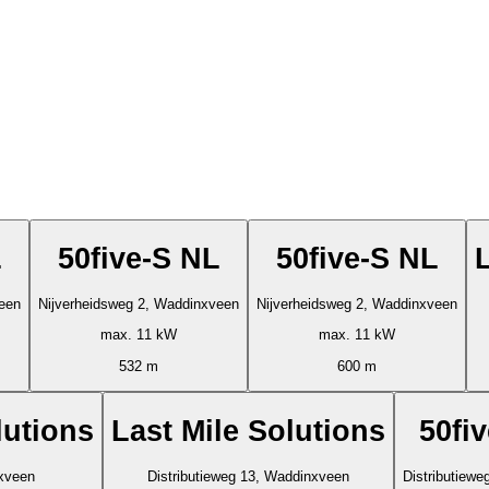
L
50five-S NL
50five-S NL
een
Nijverheidsweg 2, Waddinxveen
Nijverheidsweg 2, Waddinxveen
max. 11 kW
max. 11 kW
532 m
600 m
lutions
Last Mile Solutions
50fi
xveen
Distributieweg 13, Waddinxveen
Distributiew