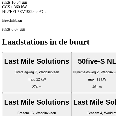
sinds
10:34 uur
CCS • 360 kW
NL*EFL*EV1909620*C2
Beschikbaar
sinds
8:07 uur
Laadstations in de buurt
Last Mile Solutions
50five-S N
Overslagweg 7, Waddinxveen
Nijverheidsweg 2, Waddinxv
max. 22 kW
max. 11 kW
274 m
461 m
Last Mile Solutions
Last Mile So
Brasem 16, Waddinxveen
Brasem 4, Waddin