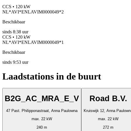
CCS • 120 kW
NL*AVI*ENLAVIM0000049*2
Beschikbaar
sinds
8:38 uur
CCS • 120 kW
NL*AVI*ENLAVIM0000049*1
Beschikbaar
sinds
9:53 uur
Laadstations in de buurt
B2G_AC_MRA_E_V
Road B.V.
47 Past. Philipponastraat, Anna Paulowna
Kruiswijk 12, Anna Paulown
max. 22 kW
max. 22 kW
240 m
272 m