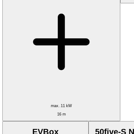
max. 11 kW
16 m
EVBox
50five-S 