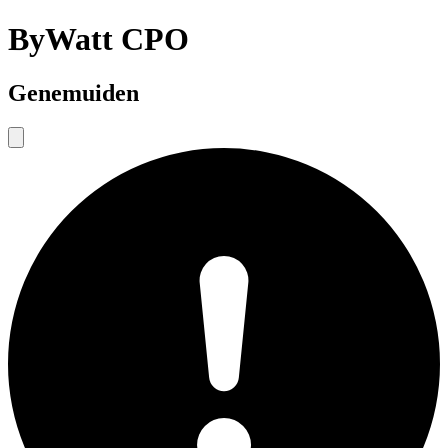
ByWatt CPO
Genemuiden