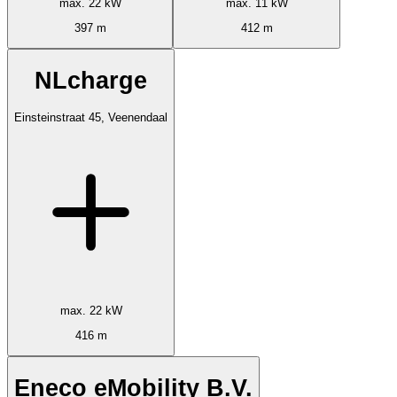
max. 22 kW
max. 11 kW
397 m
412 m
NLcharge
Einsteinstraat 45, Veenendaal
max. 22 kW
416 m
Eneco eMobility B.V.