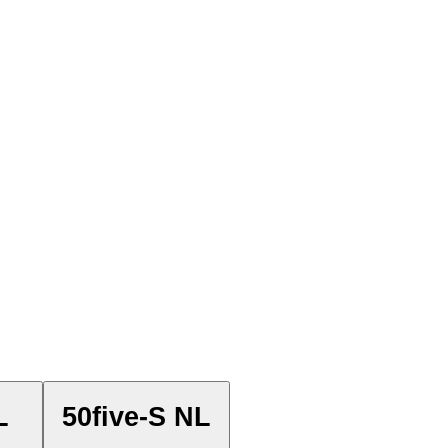
L
50five-S NL