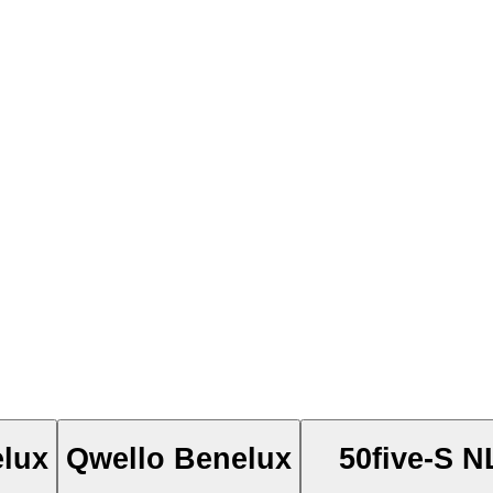
elux
Qwello Benelux
50five-S N