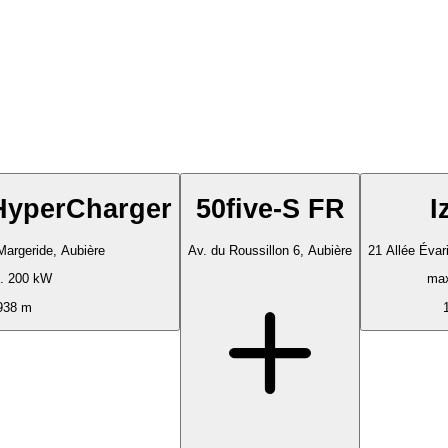
HyperCharger
50five-S FR
I
Margeride, Aubière
Av. du Roussillon 6, Aubière
21 Allée Évar
. 200 kW
max
938 m