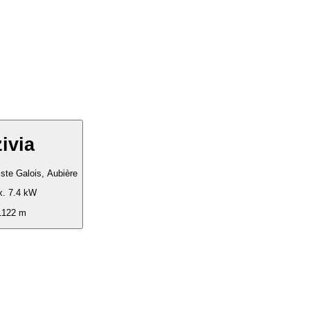
zivia
iste Galois, Aubière
. 7.4 kW
1122 m