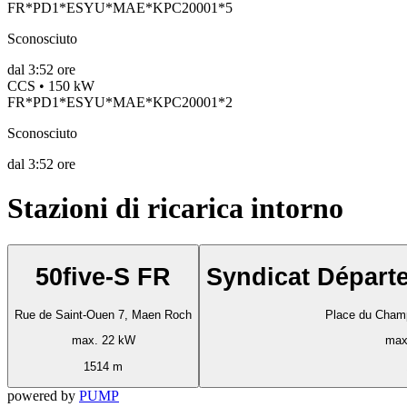
FR*PD1*ESYU*MAE*KPC20001*5
Sconosciuto
dal
3:52 ore
CCS • 150 kW
FR*PD1*ESYU*MAE*KPC20001*2
Sconosciuto
dal
3:52 ore
Stazioni di ricarica intorno
50five-S FR
Syndicat Départe
Rue de Saint-Ouen 7, Maen Roch
Place du Cham
max. 22 kW
max
1514 m
powered by
PUMP