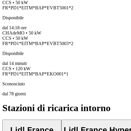
CCS • 50 kW
FR*PD1*EITM*BAP*EVBT5001*2
Disponibile
dal
14:18 ore
CHAdeMO • 50 kW
CCS • 50 kW
FR*PD1*EITM*BAP*EVBT5003*2
Disponibile
dal
14
minuti
CCS • 120 kW
FR*PD1*EITM*BAP*EKO001*1
Sconosciuto
dal
78
giorni
Stazioni di ricarica intorno
Lidl France
Lidl France Hype