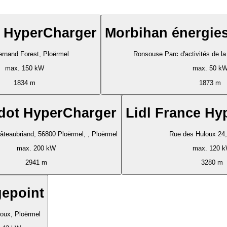
 HyperCharger
Morbihan énergie
rnand Forest, Ploërmel
Ronsouse Parc d'activités de l
max. 150 kW
max. 50 k
1834 m
1873 m
dot HyperCharger
Lidl France Hy
âteaubriand, 56800 Ploërmel, , Ploërmel
Rue des Huloux 24,
max. 200 kW
max. 120 
2941 m
3280 m
epoint
oux, Ploërmel