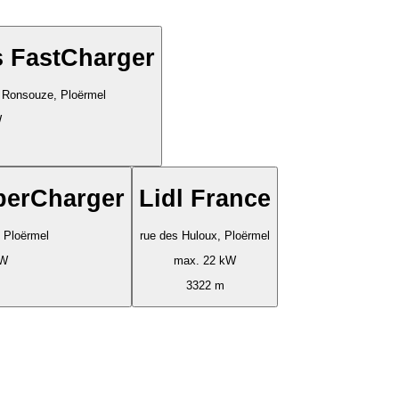
s FastCharger
a Ronsouze, Ploërmel
W
perCharger
Lidl France
 Ploërmel
rue des Huloux, Ploërmel
kW
max. 22 kW
3322 m