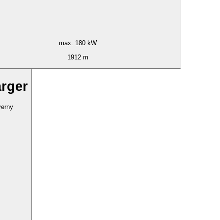
max. 180 kW
1912 m
rger
verny