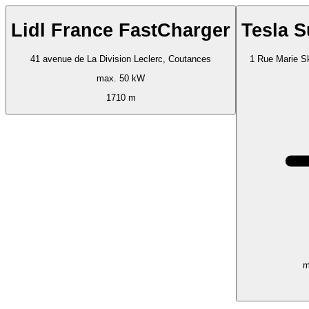
Lidl France FastCharger
Tesla 
41 avenue de La Division Leclerc, Coutances
1 Rue Marie S
max. 50 kW
1710 m
m