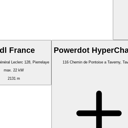
idl France
Powerdot HyperCha
néral Leclerc 128, Pierrelaye
116 Chemin de Pontoise a Taverny, Ta
max. 22 kW
2131 m