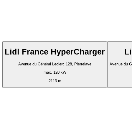
Lidl France HyperCharger
L
Avenue du Général Leclerc 128, Pierrelaye
Avenue du Gé
max. 120 kW
2113 m