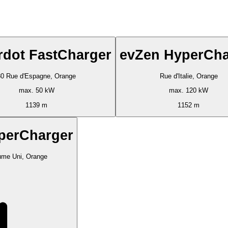
dot FastCharger
evZen HyperCha
80 Rue d'Espagne, Orange
Rue d'Italie, Orange
max. 50 kW
max. 120 kW
1139 m
1152 m
perCharger
me Uni, Orange