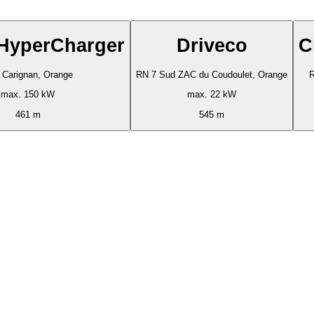
 HyperCharger
Driveco
C
 Carignan, Orange
RN 7 Sud ZAC du Coudoulet, Orange
R
max. 150 kW
max. 22 kW
461 m
545 m