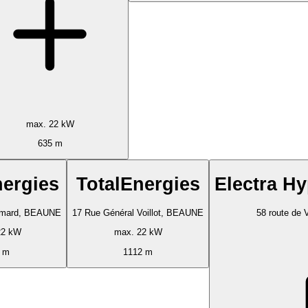
max. 22 kW
635 m
nergies
TotalEnergies
Electra H
mmard, BEAUNE
17 Rue Général Voillot, BEAUNE
58 route de 
22 kW
max. 22 kW
 m
1112 m