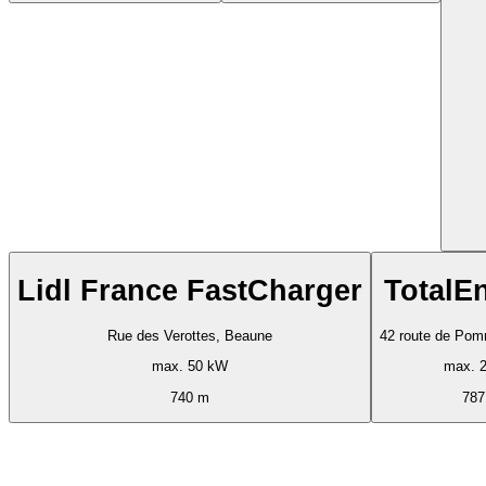
Lidl France FastCharger
TotalE
Rue des Verottes, Beaune
42 route de Po
max. 50 kW
max. 
740 m
787