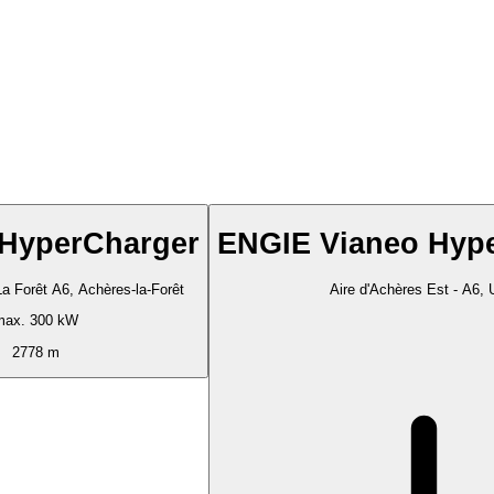
 HyperCharger
ENGIE Vianeo Hyp
La Forêt A6, Achères-la-Forêt
Aire d'Achères Est - A6,
max. 300 kW
2778 m