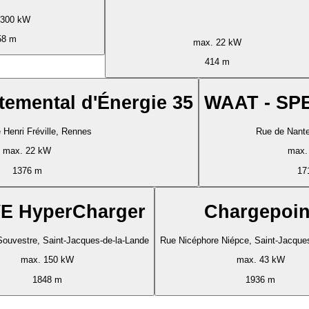
 300 kW
58 m
max. 22 kW
414 m
temental d'Énergie 35
WAAT - SP
Henri Fréville, Rennes
Rue de Nant
max. 22 kW
max.
1376 m
17
E HyperCharger
Chargepoin
Souvestre, Saint-Jacques-de-la-Lande
Rue Nicéphore Niépce, Saint-Jacque
max. 150 kW
max. 43 kW
1848 m
1936 m