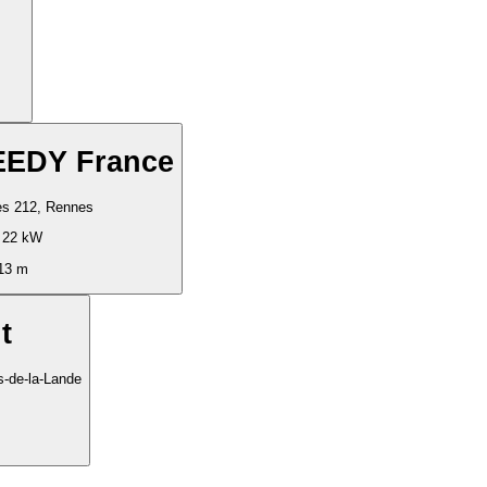
EEDY France
es 212, Rennes
 22 kW
13 m
t
s-de-la-Lande