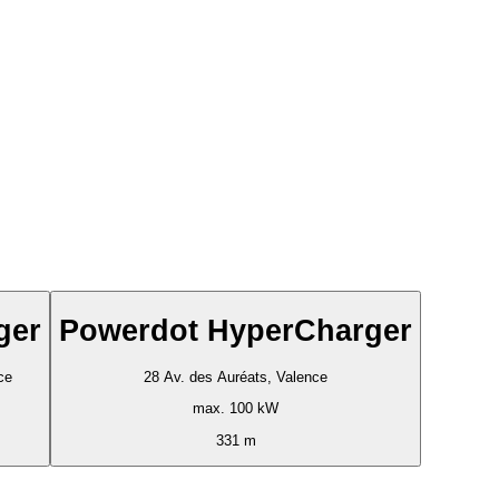
ger
Powerdot HyperCharger
ce
28 Av. des Auréats, Valence
max. 100 kW
331 m